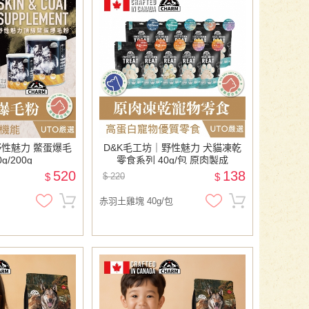
野性魅力 鱉蛋爆毛
D&K毛工坊｜野性魅力 犬貓凍乾
0g/200g
零食系列 40g/包 原肉製成
520
138
$
$ 220
$
赤羽土雞塊 40g/包