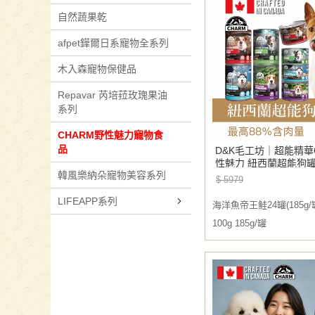
自然蔬果乾
afpet鏵爾日系寵物全系列
木入森寵物保健品
Repavar 芮培菈玫瑰果油
系列
CHARM野性魅力寵物食
品
D&K毛工坊｜超能精華
性魅力 紐西蘭超能狗罐
韓風樂納朵寵物美容系列
貨 185g/罐 390g/
$ 5979
100g）
LIFEAPP系列
海洋魚帝王鮭24罐(185g
100g 185g/罐