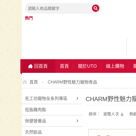
熱門
回首頁
首頁
關於UTO
線上購物
首頁
CHARM野性魅力寵物食品
-
CHARM野性魅力
毛工坊寵物全系列專區
低脂雞肉鬆
排序：
瀏覽人次
熱
保健營養品
天然飲品