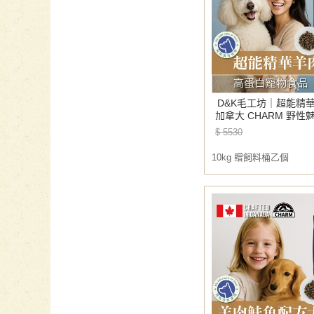
D&K毛工坊｜超能精
加拿大 CHARM 野性
糧 成犬 狗飼料 寵物飼
$ 5530
乙個
10kg 贈飼料桶乙個