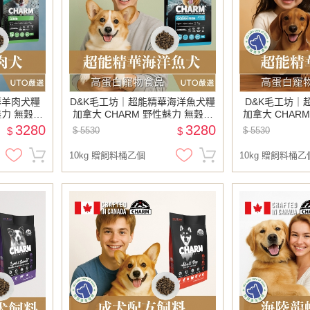
華羊肉犬糧
D&K毛工坊｜超能精華海洋魚犬糧
D&K毛工坊｜
魅力 無穀犬
加拿大 CHARM 野性魅力 無穀犬
加拿大 CHAR
料 贈飼料桶
糧 成犬 狗飼料 寵物飼料 贈飼料桶
糧 成犬 狗飼料
3280
3280
$
$ 5530
$
$ 5530
10kg 贈飼料桶乙個
10kg 贈飼料桶