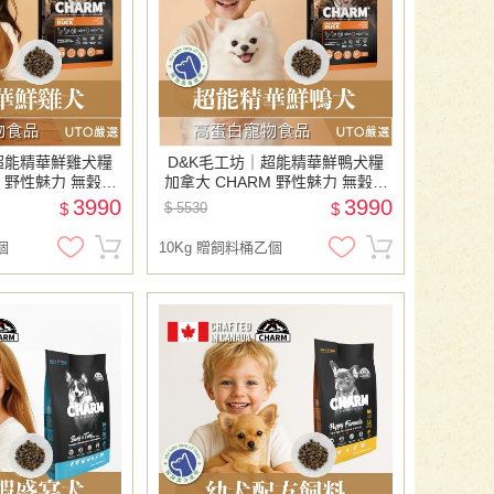
超能精華鮮雞犬糧
D&K毛工坊｜超能精華鮮鴨犬糧
M 野性魅力 無穀犬
加拿大 CHARM 野性魅力 無穀犬
 寵物飼料 贈飼料桶
糧 成犬 狗飼料 寵物飼料 贈飼料桶
3990
3990
$
$ 5530
$
乙個
乙個
10Kg 贈飼料桶乙個