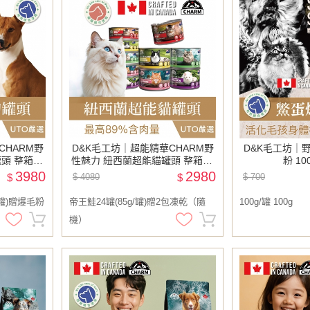
CHARM野
D&K毛工坊｜超能精華CHARM野
D&K毛工坊｜
頭 整箱出
性魅力 紐西蘭超能貓罐頭 整箱24
粉 10
罐（贈爆毛粉
罐出貨 85g/罐 185g/罐贈凍乾
3980
2980
$
$ 4080
$
$ 700
/罐)贈爆毛粉
帝王鮭24罐(85g/罐)贈2包凍乾（隨
100g/罐 100g
機）