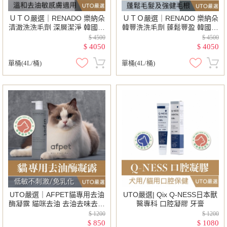
ＵＴＯ嚴選｜RENADO 樂納朵
ＵＴＯ嚴選｜RENADO 樂納朵
清澈洗洗毛劑 深層潔淨 韓國進
韓豐洗洗毛劑 蓬鬆豐盈 韓國進
口 韓國頂尖寵物美容師首選 寵
口 韓國頂尖寵物美容師首選 寵
$ 4500
$ 4500
物美容 護毛
物美容 護毛
4050
4050
$
$
單桶(4L/桶)
單桶(4L/桶)
UTO嚴選｜AFPET貓專用去油
UTO嚴選| Qix Q-NESS日本獸
酶凝露 貓咪去油 去油去味去分
醫專科 口腔凝膠 牙膏
泌物 貓咪專用清潔保養洗毛精
$ 1200
$ 1200
｜公貓尾｜毛孩專用
850
1080
$
$