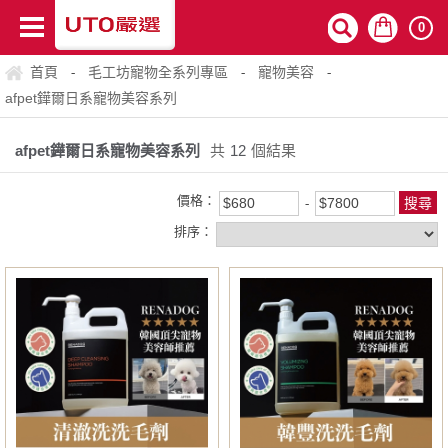
0
首頁
毛工坊寵物全系列專區
寵物美容
-
-
-
afpet鏵爾日系寵物美容系列
afpet鏵爾日系寵物美容系列
共
12
個結果
價格：
排序：