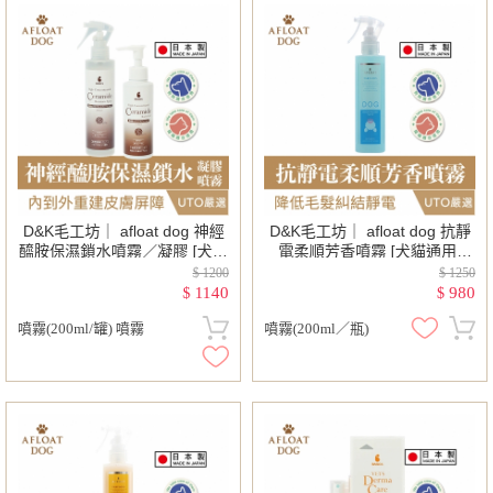
D&K毛工坊｜ afloat dog 神經
D&K毛工坊｜ afloat dog 抗靜
醯胺保濕鎖水噴霧／凝膠 [犬貓
電柔順芳香噴霧 [犬貓通用]
通用]
200ml/罐
$ 1200
$ 1250
1140
980
$
$
噴霧(200ml/罐) 噴霧
噴霧(200ml／瓶)