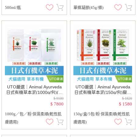
500ml/瓶
單條凝膠(45g/條)
UTO嚴選｜Animal Ayurveda
UTO嚴選｜Animal Ayurveda
日式有機草本泥(1000g/包)(贈
日式有機草本泥(150g/包)寵物
搖搖杯 )寵物去角質｜寵物泡澡
去角質｜寵物泡澡｜有機藥草
$ 9100
$ 1820
｜有機藥草｜寵物敷泥
｜寵物敷泥｜狗狗 毛孩 貓 貓
7800
1580
$
$
咪
1000g／包／粉 保濕柔順(乾性肌
150g/盒/5包/粉 保濕柔順(乾性肌
膚適用)
膚適用)