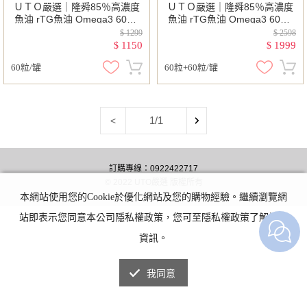
ＵＴＯ嚴選｜隆舜85％高濃度
ＵＴＯ嚴選｜隆舜85％高濃度
魚油 rTG魚油 Omega3 60顆/
魚油 rTG魚油 Omega3 60顆/
罐 台灣公司貨/開立發票
罐 台灣公司貨/開立發票
$ 1299
$ 2598
1150
1999
$
$
60粒/罐
60粒+60粒/罐
1/1
<
訂購專線：0922422717
© 2022 UTO嚴選 版權所有
本網站使用您的Cookie於優化網站及您的購物經驗。繼續瀏覽網
站即表示您同意本公司隱私權政策，您可至隱私權政策了解詳細
資訊。
我同意