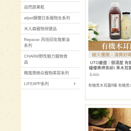
自然蔬果乾
afpet鏵爾日系寵物全系列
木入森寵物保健品
Repavar 芮培菈玫瑰果油
系列
CHARM野性魅力寵物食
品
UTO嚴選｜御湯屋 有
罐優惠禮盒組) 黑木耳
韓風樂納朵寵物美容系列
耳露 有機雪銀耳(2盒
$ 800
配)
LIFEAPP系列
有機黑木耳露8罐 有機黑