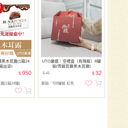
黑木耳露(1箱24
UTO嚴選｜空禮盒（有隔板）8罐
箱出貨)
裝[雪銀耳露黑木耳露]
950
32
$
$ 45
$
露(1箱24罐)
單個／可8罐裝 紅色