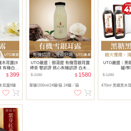
機木耳露(8
UTO嚴選｜御湯屋 有機雪銀耳露
UTO嚴選｜黑糖
露 有機白木
禮盒 雙認證 慈心有機認證 白木耳
罐/整
以上請選宅
露 木耳露 有機 銀耳露
399
1580
$
$ 2180
$
$ 1280
木耳露8罐
單罐/200ml/24罐/箱 24罐／箱
470ml 黑糖黑木耳