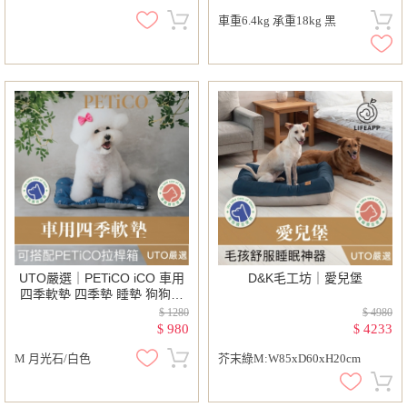
車重6.4kg 承重18kg 黑
UTO嚴選｜PETiCO iCO 車用
D&K毛工坊｜愛兒堡
四季軟墊 四季墊 睡墊 狗狗睡
墊 貓咪睡墊
$ 1280
$ 4980
980
4233
$
$
M 月光石/白色
芥末綠M:W85xD60xH20cm