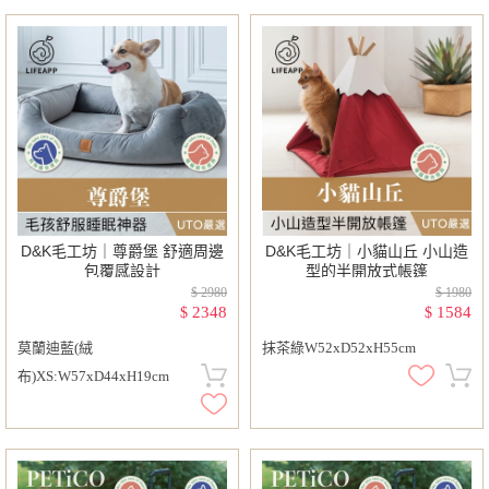
D&K毛工坊｜尊爵堡 舒適周邊
D&K毛工坊｜小貓山丘 小山造
包覆感設計
型的半開放式帳篷
$ 2980
$ 1980
2348
1584
$
$
莫蘭迪藍(絨
抹茶綠W52xD52xH55cm
布)XS:W57xD44xH19cm