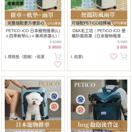
PETiCO iCO 日本寵物推車(L)
D&K毛工坊｜PETiCO iCO 便
＋四季軟墊(L)＋專用雨罩(L)｜
攜防風雨罩（日本寵物推車 專
用）
$ 12460
$ 1080
9800
800
$
$
L 贈睡墊（隨機）+雨罩
L 雨罩L