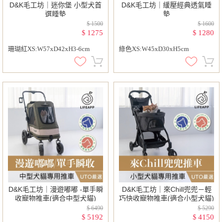
D&K毛工坊｜迷你堡 小型犬首
D&K毛工坊｜緩壓經典透氣睡
選睡墊
墊
$ 1500
$ 1600
1275
1280
$
$
珊瑚紅XS:W57xD42xH3-6cm
綠色XS:W45xD30xH5cm
D&K毛工坊｜漫遊嘟嘟 -單手瞬
D&K毛工坊｜來Chill兜兜－輕
收寵物推車(適合中型犬貓)
巧快收寵物推車(適合小型犬貓)
$ 6490
$ 5290
5192
4150
$
$