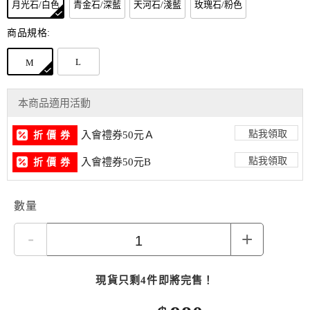
月光石/白色
青金石/深藍
天河石/淺藍
玫瑰石/粉色
商品規格:
L
M
本商品適用活動
點我領取
入會禮券50元Ａ
折 價 券
點我領取
入會禮券50元B
折 價 券
數量
-
+
現貨只剩4件即將完售！