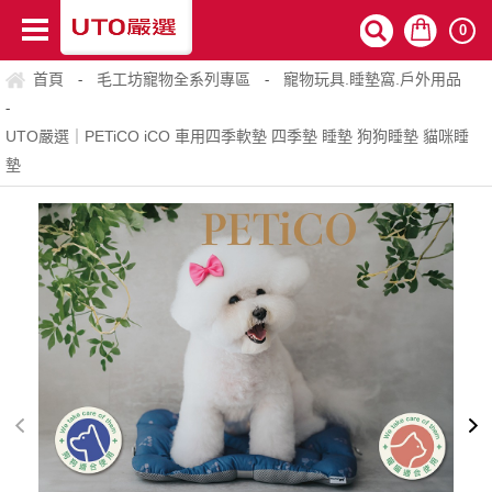
0
首頁
毛工坊寵物全系列專區
寵物玩具.睡墊窩.戶外用品
-
-
-
UTO嚴選｜PETiCO iCO 車用四季軟墊 四季墊 睡墊 狗狗睡墊 貓咪睡
墊