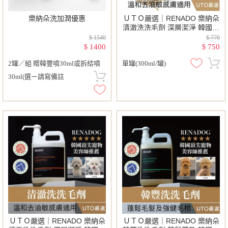
樂納朵洗加潤優惠
ＵＴＯ嚴選｜RENADO 樂納朵
清澈洗洗毛劑 深層潔淨 韓國進
口 韓國頂尖寵物美容師首選 寵
$ 1540
$ 770
物美容 護毛
1400
750
$
$
2罐／組 贈韓豐噴30ml或拆結噴
單罐(300ml/罐)
30ml(選ㄧ請寫備註
ＵＴＯ嚴選｜RENADO 樂納朵
ＵＴＯ嚴選｜RENADO 樂納朵