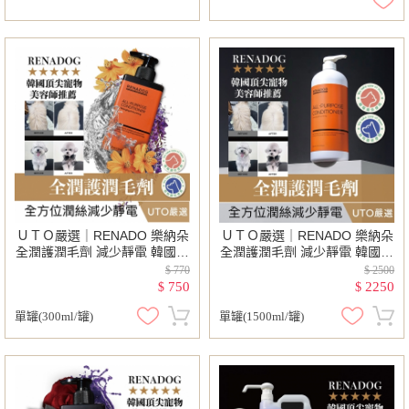
ＵＴＯ嚴選｜RENADO 樂納朵
ＵＴＯ嚴選｜RENADO 樂納朵
全潤護潤毛劑 減少靜電 韓國進
全潤護潤毛劑 減少靜電 韓國進
口 韓國頂尖寵物美容師首選 寵
口 韓國頂尖寵物美容師首選 寵
$ 770
$ 2500
物美容 護毛
物美容 護毛
750
2250
$
$
單罐(300ml/罐)
單罐(1500ml/罐)