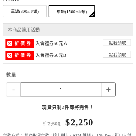
單罐(300ml/罐)
單罐(1500ml/罐)
本商品適用活動
點我領取
入會禮券50元Ａ
折 價 券
點我領取
入會禮券50元B
折 價 券
數量
-
+
現貨只剩2件即將完售！
$
2,250
$
2,500
付款方式：
超商取貨付款 / 線上刷卡 / ATM 轉帳 / LINE Pay / 街口支付