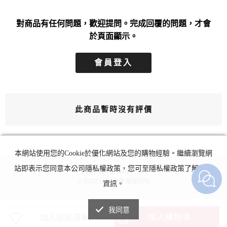
對商品有任何問題，歡迎提問。完成回覆的問題，才會
於頁面顯示。
會員登入
此商品暫時沒有評價
本網站使用您的Cookie於優化網站及您的購物經驗。繼續瀏覽網
站即表示您同意本公司隱私權政策，您可至隱私權政策了解詳細
訂購專線：0922422717
© 2022 UTO嚴選 版權所有
資訊。
我同意
加入購物車
加入追蹤清單