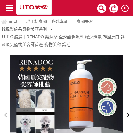
0
首頁
毛工坊寵物全系列專區
寵物美容
-
-
-
韓風樂納朵寵物美容系列
-
ＵＴＯ嚴選｜RENADO 樂納朵 全潤護潤毛劑 減少靜電 韓國進口 韓
國頂尖寵物美容師首選 寵物美容 護毛