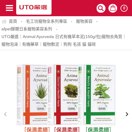
0
首頁
毛工坊寵物全系列專區
寵物美容
-
-
-
afpet鏵爾日系寵物美容系列
-
UTO嚴選｜Animal Ayurveda 日式有機草本泥(150g/包)寵物去角質｜
寵物泡澡｜有機藥草｜寵物敷泥｜狗狗 毛孩 貓 貓咪