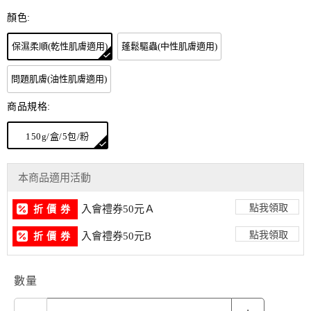
顏色:
保濕柔順(乾性肌膚適用)
蓬鬆驅蟲(中性肌膚適用)
問題肌膚(油性肌膚適用)
商品規格:
150g/盒/5包/粉
本商品適用活動
點我領取
入會禮券50元Ａ
折 價 券
點我領取
入會禮券50元B
折 價 券
數量