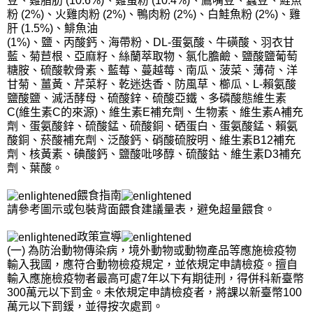
豆、雞脂肪 (10.6%)、雞蛋粉 (10.4%)、鷹嘴豆、蠶豆、鮭魚
粉 (2%)、火雞肉粉 (2%)、鴨肉粉 (2%)、白鮭魚粉 (2%)、雞
肝 (1.5%)、鯡魚油
(1%)、鹽、丙酸鈣、海帶粉、DL-蛋氨酸、牛磺酸、羽衣甘
藍、菊苣根、亞麻籽、絲蘭萃取物、氯化膽鹼、鹽酸鹽葡萄
糖胺、硫酸軟骨素、藍莓、蔓越莓、南瓜、菠菜、薄荷、洋
甘菊、薑黃、芹菜籽、乾迷迭香、防風草、櫛瓜、L-賴氨酸
鹽酸鹽、滅活酵母、硫酸鋅、硫酸亞鐵、多磷酸態維生素
C(維生素C的來源)、維生素E補充劑、生物素、維生素A補充
劑、蛋氨酸鋅、硫酸錳、硫酸銅、硒蛋白、蛋氨酸錳、賴氨
酸銅、菸酸補充劑、泛酸鈣、硝酸硫胺明、維生素B12補充
劑、核黃素、碘酸鈣、鹽酸吡哆醇、硫酸鈷、維生素D3補充
劑、葉酸。
餵食指南
請參考圖示或包裝背面餵食建議量表，避免超量餵食。
政策宣導
(一) 為防治動物傳染病，境外動物或動物產品等應施檢疫物
輸入我國，應符合動物檢疫規定，並依規定申請檢疫。擅自
輸入應施檢疫物者最高可處7年以下有期徒刑，得併科新臺幣
300萬元以下罰金。未依規定申請檢疫者，將課以新臺幣100
萬元以下罰鍰，並得按次處罰。