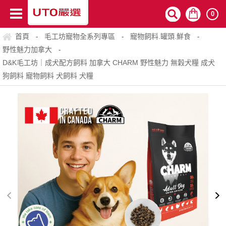
0
首頁
毛工坊寵物全系列專區
寵物飼料.罐頭.鮮食
-
-
-
野性魅力加拿大
-
D&K毛工坊｜成犬配方飼料 加拿大 CHARM 野性魅力 無穀犬糧 成犬
狗飼料 寵物飼料 犬飼料 犬糧