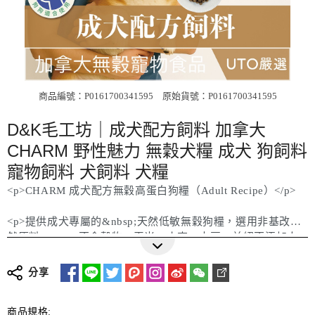
商品編號：P0161700341595
原始貨號：P0161700341595
D&K毛工坊｜成犬配方飼料 加拿大
CHARM 野性魅力 無穀犬糧 成犬 狗飼料
寵物飼料 犬飼料 犬糧
<p>CHARM 成犬配方無穀高蛋白狗糧（Adult Recipe）</p>
<p>提供成犬專屬的&nbsp;天然低敏無穀狗糧，選用非基改天
然原料，100%不含穀物、玉米、小麥、大豆，並絕不添加人
更多詳細介紹
工色素或香料，最適合對成分敏感或消化較弱的狗狗食用。產
品含&nbsp;90% 動物來源蛋白質，來自雞肉、火雞、鴨肉、
分享
鮭魚、白鮭魚、鯡魚及雞蛋等多達7種優質蛋白，有助於維持
健康肌肉與活力。搭配天然蔬果與益生元纖維（如南瓜、菊
商品規格:
苣、藍莓），促進腸道健康與消化順暢。額外強化關節保健成