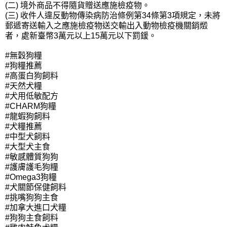
(二) 境外商品不得隨貨贈送應施檢疫物。
(三) 收件人違反動物傳染病防治條例第34條第3項規定，未將
郵遞寄送輸入之應施檢疫物送交輸出入動物檢疫機關銷燬
者，處新臺幣3萬元以上15萬元以下罰鍰。
#無穀狗糧
#狗糧推薦
#高蛋白狗飼料
#天然犬糧
#犬用低敏配方
#CHARM狗糧
#龍蝦狗飼料
#犬糧推薦
#中型犬飼料
#大型犬主食
#敏感體質狗狗
#護膚護毛狗糧
#Omega3狗糧
#犬關節保健飼料
#挑嘴狗狗主食
#加拿大進口犬糧
#狗狗主食飼料