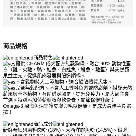
商品規格
商品特色
提供 CHARM 成犬配方無穀狗糧，融合 90% 動物性蛋
白（雞、火雞、鴨、鮭魚、白鮭魚、鯡魚、雞蛋）與天然蔬
果益生元，促進肌肉發展與腸道順暢。
不含穀物與人工添加物，適合過敏體質犬隻。
完全無穀配方、不含人工香料色素或防腐劑，搭配天然
蔬果與草本植物，有助穩定腸胃、提升免疫力，是犬類主食
首選。特別添加葡萄糖胺與軟骨素，關節保健升級；
Omega‑3 深海魚油守護皮膚與毛髮健康，是成犬最佳主食選
擇！
商品成分
新鮮精細研磨雞肉粉 (18%)、大西洋鯡魚粉 (14.5%)、綠豌