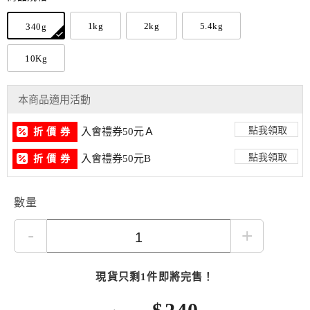
分&nbsp;葡萄糖胺、軟骨素，提升活動力。深海魚油提供的
1kg
2kg
5.4kg
340g
Omega‑3 / Omega‑6 脂肪酸，有助於維持皮膚健康與亮麗毛
髮。創新製程包含精細研磨技術＋高壓真空魚油注入工藝，提
10Kg
升吸收效率與顆粒適口性。</p>
本商品適用活動
點我領取
入會禮券50元Ａ
折 價 券
點我領取
入會禮券50元B
折 價 券
數量
-
+
現貨只剩1件即將完售！