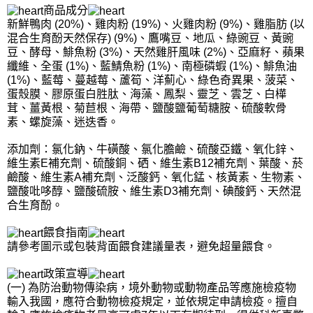
商品成分
新鮮鴨肉 (20%)、雞肉粉 (19%)、火雞肉粉 (9%)、雞脂肪 (以
混合生育酚天然保存) (9%)、鷹嘴豆、地瓜、綠豌豆、黃豌
豆、酵母、鯡魚粉 (3%)、天然雞肝風味 (2%)、亞麻籽、蘋果
纖維、全蛋 (1%)、藍鯖魚粉 (1%)、南極磷蝦 (1%)、鯡魚油
(1%)、藍莓、蔓越莓、蘆筍、洋薊心、綠色奇異果、菠菜、
蛋殼膜、膠原蛋白胜肽、海藻、鳳梨、靈芝、雲芝、白樺
茸、薑黃根、菊苣根、海帶、鹽酸鹽葡萄糖胺、硫酸軟骨
素、螺旋藻、迷迭香。
添加劑：氯化鈉、牛磺酸、氯化膽鹼、硫酸亞鐵、氧化鋅、
維生素E補充劑、硫酸銅、硒、維生素B12補充劑、葉酸、菸
鹼酸、維生素A補充劑、泛酸鈣、氧化錳、核黃素、生物素、
鹽酸吡哆醇、鹽酸硫胺、維生素D3補充劑、碘酸鈣、天然混
合生育酚。
餵食指南
請參考圖示或包裝背面餵食建議量表，避免超量餵食。
政策宣導
(一) 為防治動物傳染病，境外動物或動物產品等應施檢疫物
輸入我國，應符合動物檢疫規定，並依規定申請檢疫。擅自