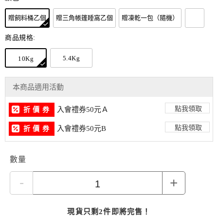
贈飼料桶乙個
贈三角帳篷睡窩乙個
贈凍乾一包（隨機）
商品規格:
5.4Kg
10Kg
本商品適用活動
點我領取
入會禮券50元Ａ
折 價 券
點我領取
入會禮券50元B
折 價 券
數量
-
+
現貨只剩2件即將完售！