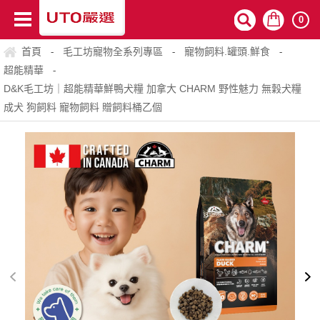
0
首頁
毛工坊寵物全系列專區
寵物飼料.罐頭.鮮食
-
-
-
超能精華
-
D&K毛工坊｜超能精華鮮鴨犬糧 加拿大 CHARM 野性魅力 無穀犬糧
成犬 狗飼料 寵物飼料 贈飼料桶乙個