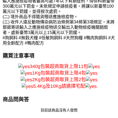
輸入應施檢疫物者最高可處7年以下有期徒刑，得併科新臺幣
300萬元以下罰金。未依規定申請檢疫者，將課以新臺幣100
萬元以下罰鍰，並得按次處罰。
(二) 境外商品不得隨貨贈送應施檢疫物。
(三) 收件人違反動物傳染病防治條例第34條第3項規定，未將
郵遞寄送輸入之應施檢疫物送交輸出入動物檢疫機關銷燬
者，處新臺幣3萬元以上15萬元以下罰鍰。
#狗飼料 #無穀犬糧 #低敏狗飼料 #天然狗糧 #鴨肉狗飼料 #犬
用全齡配方 #鴨肉配方
購買注意事項
340g包裝超商取貨上限11包
1Kg包裝超商取貨上限4包
2Kg包裝超商取貨上限2包
5.4Kg及10Kg請選擇宅配
商品問與答
目前該商品沒有人發問