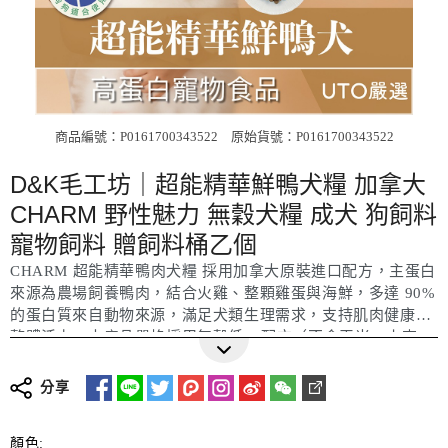
商品編號：P0161700343522
原始貨號：P0161700343522
D&K毛工坊｜超能精華鮮鴨犬糧 加拿大
CHARM 野性魅力 無穀犬糧 成犬 狗飼料
寵物飼料 贈飼料桶乙個
CHARM 超能精華鴨肉犬糧 採用加拿大原裝進口配方，主蛋白
來源為農場飼養鴨肉，結合火雞、整顆雞蛋與海鮮，多達 90%
的蛋白質來自動物來源，滿足犬類生理需求，支持肌肉健康與
整體活力。本產品嚴格採用無穀低GI配方（不含玉米、小麥、
更多詳細介紹
大豆），並融入 Protect10™ 植物功能複方與 Powergreens 超
級蔬菜精華（如靈芝、鳳梨酵素、藍莓、綠奇異果、膠原蛋
分享
白、南極磷蝦油、蛋殼膜等），全方位提升消化、關節、免疫
與皮毛健康。
顏色: