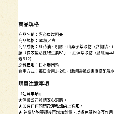
商品規格
商品名稱：惠必康增明亮
商品規格：60粒／盒
商品成份：紅花油、明膠、山桑子萃取物（含糊精、
胺（長效型活性維生素B1）、紅藻萃取物（含紅藻萃
素B12）
原料產地：日本靜岡縣
食用方式：每日食用1~2粒，建議隨餐或飯後搭配溫
購買注意事項
『注意事項』
★保證公司貨請安心選購。
★如有任何問題歡迎私訊線上客服。
★ 建議諮詢藥師後再增加劑量，以避免藥物交互作用