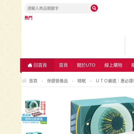
熱門
回首頁
首頁
關於UTO
線上購物
首頁
保健營養品
睡眠
ＵＴＯ嚴選｜惠必康增
-
-
-