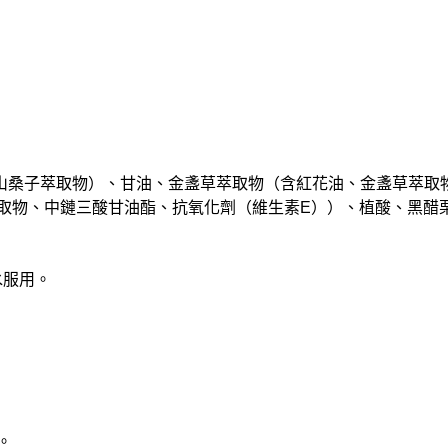
山桑子萃取物）、甘油、金盞草萃取物（含紅花油、金盞草萃取
取物、中鏈三酸甘油酯、抗氧化劑（維生素E））、植酸、黑醋栗
水服用。
。