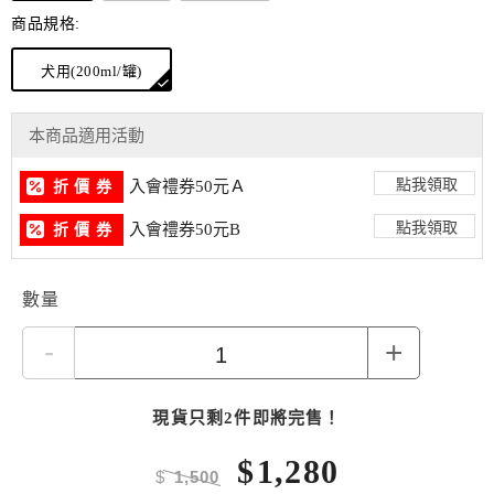
商品規格:
犬用(200ml/罐)
本商品適用活動
點我領取
入會禮券50元Ａ
折 價 券
點我領取
入會禮券50元B
折 價 券
數量
-
+
現貨只剩2件即將完售！
$
1,280
$
1,500