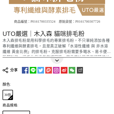
商品編號：P0161700335524
原始貨號：P0161700307726
UTO嚴選｜木入森 貓咪排毛粉
木入森排毛粉是用科學排毛的專業排毛粉，不只單純添加各種
專利纖維與酵素排毛，且是真正破解「水溶性纖維 與 非水溶
纖維 黃金比例」的排毛粉。克服排毛粉需要多喝水、易卡便腹
脹等缺陷，經千位見證者有感回饋，兼具美味營養與顯著速效
更多詳細介紹
排毛。還在吃化毛膏幫貓咪排毛嗎? 不如試試更天然、更安全
健康，但同樣美味的排毛粉吧！
分享
顏色:
30包
商品規格: