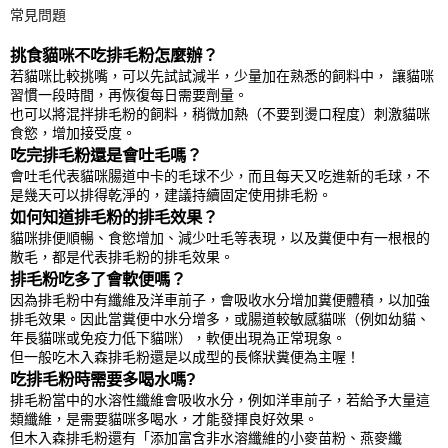
常見問題
挑食貓咪不吃排毛粉怎麼辦？
若貓咪比較挑嘴，可以先試試減半，少量加在熟悉的飼料中， 讓貓咪
習慣一段時間，再恢復每日需要劑量。
也可以將混拌排毛粉的飼料，稍微加熱（不要到燙口程度）刺激貓咪
食慾，增加接受度。
吃完排毛粉還是會吐毛嗎？
會吐毛代表貓咪腸道中卡的毛球不少，而且每天又吃進新的毛球，不
是幾天可以排得乾淨的，建議持續固定使用排毛粉。
如何知道排毛粉的排毛效果？
貓咪排便順暢、食慾增加、減少吐毛等表現，以及糞便中有一根根的
散毛，都是代表排毛粉的排毛效果。
排毛粉吃多了會軟便嗎？
因為排毛粉中有纖維及洋車前子，會吸收水分增加糞便體積，以加強
排毛效果。因此當糞便中水分增多，或腸道較敏感貓咪（例如幼貓、
年長貓咪或免疫力低下貓咪），軟便出現為正常現象。
但一般吃木入森排毛粉還是以成型的長條狀糞便為主喔！
吃排毛粉時需要多喝水嗎?
排毛粉當中的水溶性纖維會吸收水分，例如洋車前子，若給予大量這
類纖維，是需要貓咪多喝水，才能發揮良好效果。
但木入森排毛粉還有「添加富含非水溶纖維的小麥苗粉、燕麥纖