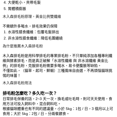
大便乾小，夾帶毛髮
胃體積膨脹
木入森排毛粉原理，黃金比例雙纖維
不需額外多喝水，排毛效果仍保障
水溶性膳食纖維：包覆毛髮排出
非水溶性膳食纖維：降低毛團纏繞
為什麼推薦木入森排毛粉
木入森排毛粉是用科學排毛的專業排毛粉，不只單純添加各種專利纖
維與酵素排毛，而是真正破解「水溶性纖維 與 非水溶纖維 黃金比
例」的排毛粉，克服排毛粉需要多喝水、易卡便腹脹等缺陷。
不僅如此，（貓草、起司、鮮蝦）三種風味自由選，不再煩惱貓咪挑
惕的味蕾！
木入森排毛粉用法
排毛粉怎麼吃？多久吃一次？
日常排毛保養的話，2~3 天一次，換毛或吐毛時，則可天天使用，食
用方法可投入飼料中，混合飼料吃。
根據貓咪體重也有不同的建議量，小於 5kg：1包 / 日，3 個月以上可
食用；大於 5kg：2包 / 日，分兩餐餵食。