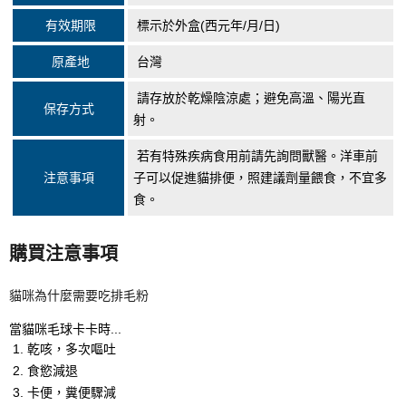
有效期限
標示於外盒(西元年/月/日)
原產地
台灣
請存放於乾燥陰涼處；避免高溫、陽光直
保存方式
射。
若有特殊疾病食用前請先詢問獸醫。洋車前
注意事項
子可以促進貓排便，照建議劑量餵食，不宜多
食。
購買注意事項
貓咪為什麼需要吃排毛粉
當貓咪毛球卡卡時...
乾咳，多次嘔吐
食慾減退
卡便，糞便驟減