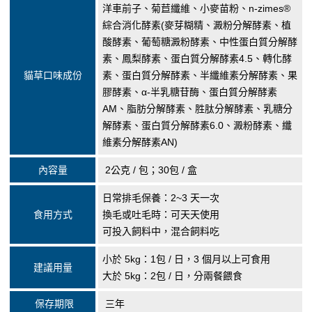
洋車前子、菊苣纖維、小麥苗粉、n-zimes®
綜合消化酵素(麥芽糊精、澱粉分解酵素、植
酸酵素、葡萄糖澱粉酵素、中性蛋白質分解酵
素、鳳梨酵素、蛋白質分解酵素4.5、轉化酵
貓草口味成份
素、蛋白質分解酵素、半纖維素分解酵素、果
膠酵素、α-半乳糖苷酶、蛋白質分解酵素
AM、脂肪分解酵素、胜肽分解酵素、乳糖分
解酵素、蛋白質分解酵素6.0、澱粉酵素、纖
維素分解酵素AN)
內容量
2公克 / 包；30包 / 盒
日常排毛保養：2~3 天一次
食用方式
換毛或吐毛時：可天天使用
可投入飼料中，混合飼料吃
小於 5kg：1包 / 日，3 個月以上可食用
建議用量
大於 5kg：2包 / 日，分兩餐餵食
保存期限
三年