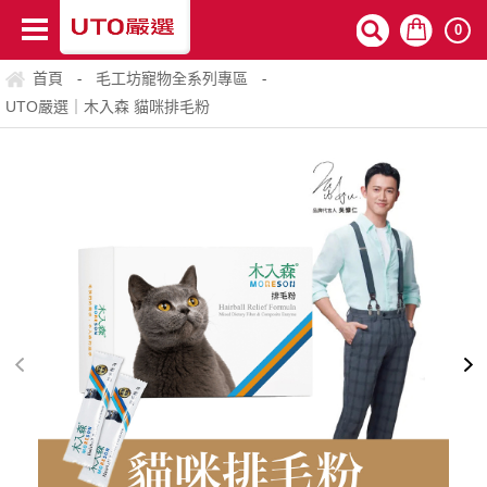
0
首頁
毛工坊寵物全系列專區
-
-
UTO嚴選｜木入森 貓咪排毛粉