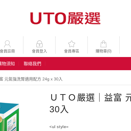
會員註冊
會員登入
會員專區
購物車(
0
)
購物須知
聯絡我們
 元氣強洗腎適用配方 24g x 30入
ＵＴＯ嚴選｜益富 元
30入
<ul style=