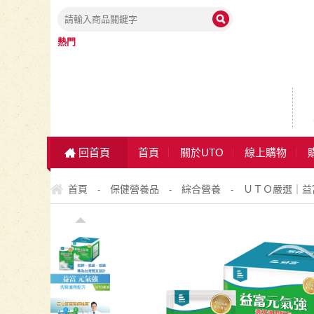
熱門
回首頁
首頁
關於UTO
線上購物
首頁
保健營養品
綜合營養
ＵＴＯ嚴選｜益富
-
-
-