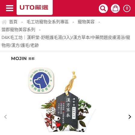
0
首頁
毛工坊寵物全系列專區
寵物美容
-
-
-
盟郡寵物美容系列
-
D&K毛工坊｜漢軒堂-舒眠護毛湯(3入)/漢方草本/中藥問題皮膚湯浴/寵
物用/漢方/護毛/老齡