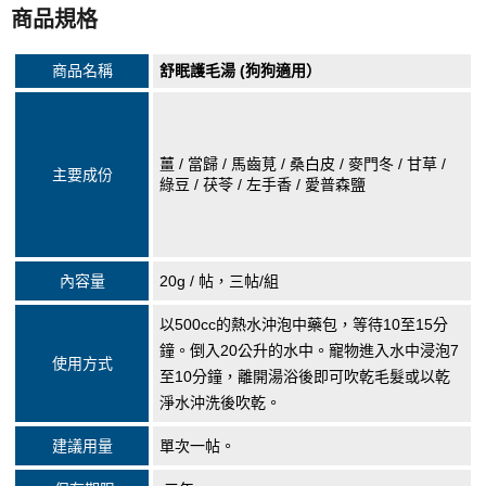
商品規格
商品名稱
舒眠護毛湯 (狗狗適用）
薑 / 當歸 / 馬齒莧 / 桑白皮 / 麥門冬 / 甘草 /
主要成份
綠豆 / 茯苓 / 左手香 / 愛普森鹽
內容量
20g / 帖，三帖/組
以500cc的熱水沖泡中藥包，等待10至15分
鐘。倒入20公升的水中。寵物進入水中浸泡7
使用方式
至10分鐘，離開湯浴後即可吹乾毛髮或以乾
淨水沖洗後吹乾。
建議用量
單次一帖。