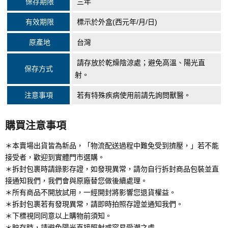
保存期限
三年
有效期限
標示於外盒(西元年/月/日)
原產地
台灣
請存放於乾燥陰涼處；避免高溫、陽光直
保存方式
射。
注意事項
若有特殊疾病使用前請先詢問獸醫。
購買注意事項
＊本賣場出貨皆為新品，「物流配送過程中難免受到擠壓，」若不能
接受者，歡迎到實體門市選購。
＊拆封包裹時請錄影存證，如發現異常，請勿自行拆封商品包裝並直
接通知我們，我們會與原廠替您做後續處理。
＊所有商品不開放試用，一經開封將影響您退貨權益。
＊拆封包裹若有發現異常，請即時拍照存證並通知我們。
＊下標視同同意以上購物前須知。
＊貯存時，請避免陽光直接照射或容易受潮之處