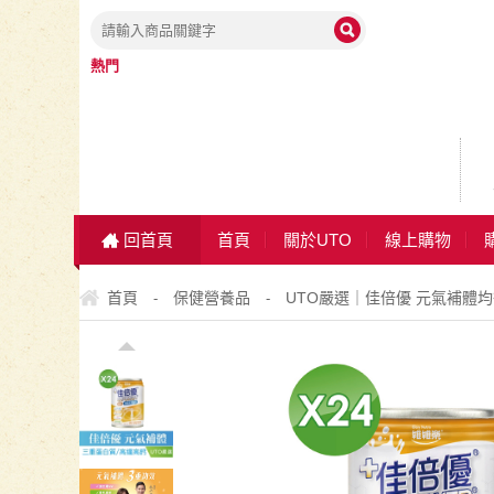
熱門
回首頁
首頁
關於UTO
線上購物
首頁
保健營養品
UTO嚴選｜佳倍優 元氣補體均
-
-