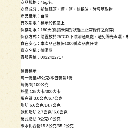
商品規格：45g/包
商品成分：新鮮蒜頭、糖、鹽、棕梠油、酵母萃取物
商品產地：台灣
有效期限：標示於包裝上
保存期限：180天(係指未開封狀態且正常條件之保存)
保存方式：請置放於25°C以下陰涼通風處，避免陽光直曬，
食在安心：本產品己投保1000萬產品責任險
廠商名稱：御湯屋
客服專線：0922422717
營養標示
每一份量45公克/本包裝含1份
每份/每100公克
熱量 135大卡/300大卡
蛋白質 3.0公克/6.7公克
脂肪 6.6公克/14.7公克
飽和脂肪 2.7公克/ 6.0公克
反式脂肪 0公克/ 0公克
碳水化合物15.8公克/35.2公克