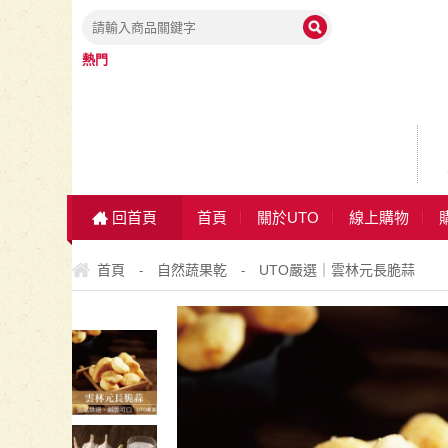
熱門
回首頁
首頁
關於UTO
線上購物
首頁
自然蔬果乾
UTO嚴選｜雲林元長脆蒜
-
-