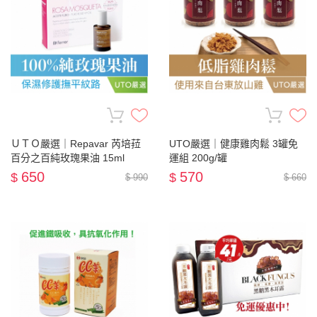
ＵＴＯ嚴選｜Repavar 芮培菈
UTO嚴選｜健康雞肉鬆 3罐免
百分之百純玫瑰果油 15ml
運組 200g/罐
650
570
$
$
$ 990
$ 660