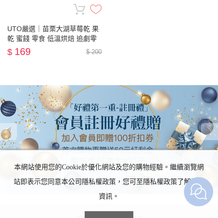
UTO嚴選｜苗栗大湖草莓乾 果
乾 蜜餞 零食 低溫烘焙 追劇零
嘴
169
$
$ 200
本網站使用您的Cookie於優化網站及您的購物經驗。繼續瀏覽網
站即表示您同意本公司隱私權政策，您可至隱私權政策了解詳細
資訊。