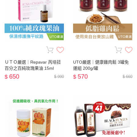
ＵＴＯ嚴選｜Repavar 芮培菈
UTO嚴選｜健康雞肉鬆 3罐免
百分之百純玫瑰果油 15ml
運組 200g/罐
650
570
$
$
$ 990
$ 660