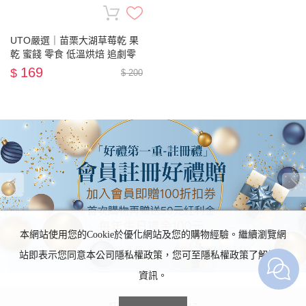
UTO嚴選｜苗栗大湖草莓乾 果
乾 蜜餞 零食 低溫烘焙 追劇零
嘴
169
$
$ 200
本網站使用您的Cookie於優化網站及您的購物經驗。繼續瀏覽網
站即表示您同意本公司隱私權政策，您可至隱私權政策了解詳細
資訊。